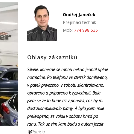
Ondřej Janeček
Přejímací technik
Mob:
774 998 535
Ohlasy zákazníků
Skvele, konecne se mnou nekdo jednal uplne
normalne. Po telefonu ve ctvrtek domluveno,
v patek privezeno, v sobotu zkontrolovano,
opraveno a pripaveno k vyzvednuti. Bala
jsem se ze to bude az v pondeli, coz by mi
dost zkomplikovalo plany. A byla jsem mile
prekvapena, ze volali v sobotu hned po
ranu. Tak uz vim kam budu s autem jezdit
🙂
Patricia