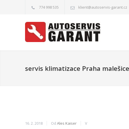
774 998 535
klient@autoservis-garant.cz
servis klimatizace Praha malešic
16. 2. 2018
Od
Ales Kaiser
V