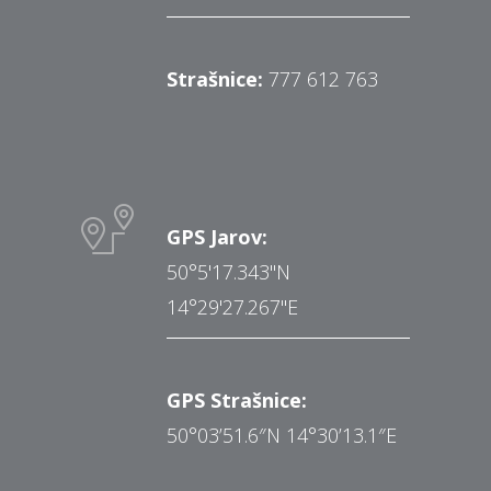
Strašnice:
777 612 763
GPS Jarov:
50°5'17.343"N
14°29'27.267"E
GPS Strašnice:
50°03’51.6″N 14°30’13.1″E