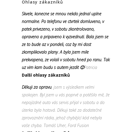
Ohlasy zákazníků
Skvele, konecne se mnou nekdo jednal uplne
normalne. Po telefonu ve ctvrtek domluveno, v
patek privezeno, v sobotu zkontrolovano,
opraveno a pripaveno k vyzvednuti. Bala jsem se
ze to bude az v pondeli, coz by mi dost
zkomplikovalo plany. A byla jsem mile
prekvapena, ze volali v sobotu hned po ranu. Tak
uz vim kam budu s autem jezdit 🙂
Patricia
Další ohlasy zákazníků
Děkuji za opravu
, jsem s výsledkem velmi
spokojen. Byl jsem u vás poprvé a potěšilo mě, že
nepojízdné auto vás servis přijal v sobotu a do
úterka byla hotová. Děkuji také za dodatečné
zprovoznění rádia, jehož chybějící kód nebyla
vaše chyba. Tomáš Uher, Ford Fusion