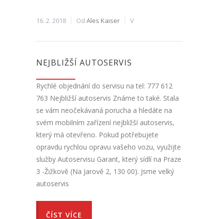
16. 2. 2018
Od
Ales Kaiser
V
NEJBLIŽŠÍ AUTOSERVIS
Rychlé objednání do servisu na tel: 777 612
763 Nejbližší autoservis Známe to také. Stala
se vám neočekávaná porucha a hledáte na
svém mobilním zařízení nejbližší autoservis,
který má otevřeno. Pokud potřebujete
opravdu rychlou opravu vašeho vozu, využijte
služby Autoservisu Garant, který sídlí na Praze
3 -Žižkově (Na Jarově 2, 130 00). Jsme velký
autoservis
ČÍST VÍCE