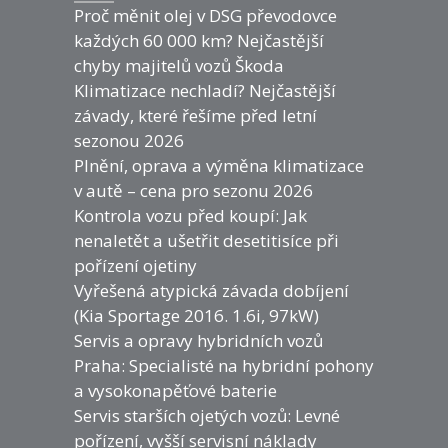
Proč měnit olej v DSG převodovce
každých 60 000 km? Nejčastější
chyby majitelů vozů Škoda
Klimatizace nechladí? Nejčastější
závady, které řešíme před letní
sezonou 2026
Plnění, oprava a výměna klimatizace
v autě – cena pro sezonu 2026
Kontrola vozu před koupí: Jak
nenaletět a ušetřit desetitisíce při
pořízení ojetiny
Vyřešená atypická závada dobíjení
(Kia Sportage 2016. 1.6i, 97kW)
Servis a opravy hybridních vozů
Praha: Specialisté na hybridní pohony
a vysokonapěťové baterie
Servis starších ojetých vozů: Levné
pořízení, vyšší servisní náklady