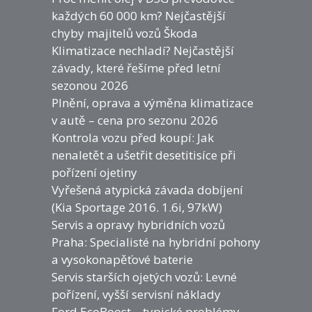
každých 60 000 km? Nejčastější
chyby majitelů vozů Škoda
Klimatizace nechladí? Nejčastější
závady, které řešíme před letní
sezonou 2026
Plnění, oprava a výměna klimatizace
v autě – cena pro sezonu 2026
Kontrola vozu před koupí: Jak
nenaletět a ušetřit desetitisíce při
pořízení ojetiny
Vyřešená atypická závada dobíjení
(Kia Sportage 2016. 1.6i, 97kW)
Servis a opravy hybridních vozů
Praha: Specialisté na hybridní pohony
a vysokonapěťové baterie
Servis starších ojetých vozů: Levné
pořízení, vyšší servisní náklady
Ford EcoBoost – typické problémy