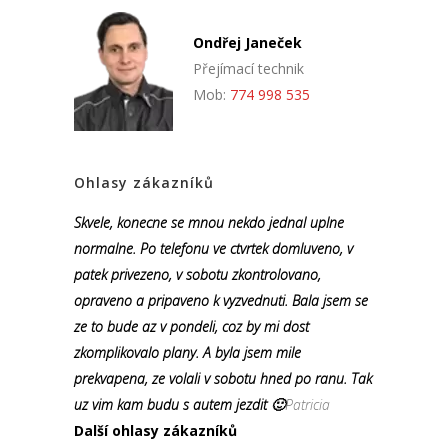
Ondřej Janeček
Přejímací technik
Mob:
774 998 535
Ohlasy zákazníků
Skvele, konecne se mnou nekdo jednal uplne
normalne. Po telefonu ve ctvrtek domluveno, v
patek privezeno, v sobotu zkontrolovano,
opraveno a pripaveno k vyzvednuti. Bala jsem se
ze to bude az v pondeli, coz by mi dost
zkomplikovalo plany. A byla jsem mile
prekvapena, ze volali v sobotu hned po ranu. Tak
uz vim kam budu s autem jezdit 🙂
Patricia
Další ohlasy zákazníků