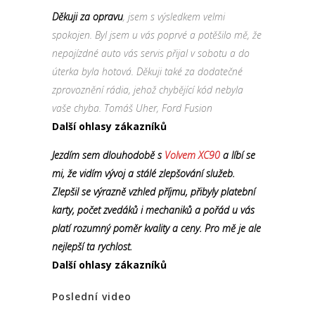
Děkuji za opravu
, jsem s výsledkem velmi
spokojen. Byl jsem u vás poprvé a potěšilo mě, že
nepojízdné auto vás servis přijal v sobotu a do
úterka byla hotová. Děkuji také za dodatečné
zprovoznění rádia, jehož chybějící kód nebyla
vaše chyba. Tomáš Uher, Ford Fusion
Další ohlasy zákazníků
Jezdím sem dlouhodobě s
Volvem XC90
a líbí se
mi, že vidím vývoj a stálé zlepšování služeb.
Zlepšil se výrazně vzhled příjmu, přibyly platební
karty, počet zvedáků i mechaniků a pořád u vás
platí rozumný poměr kvality a ceny. Pro mě je ale
nejlepší ta rychlost.
Další ohlasy zákazníků
Poslední video