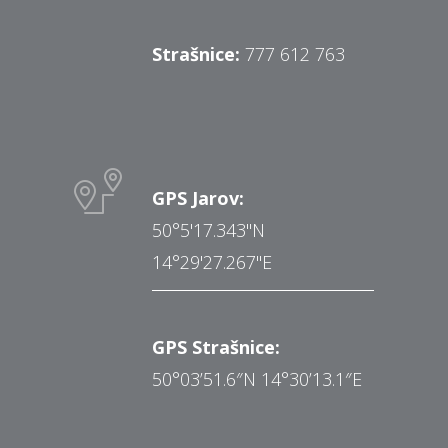
Strašnice:
777 612 763
GPS Jarov:
50°5'17.343"N
14°29'27.267"E
GPS Strašnice:
50°03’51.6″N 14°30’13.1″E