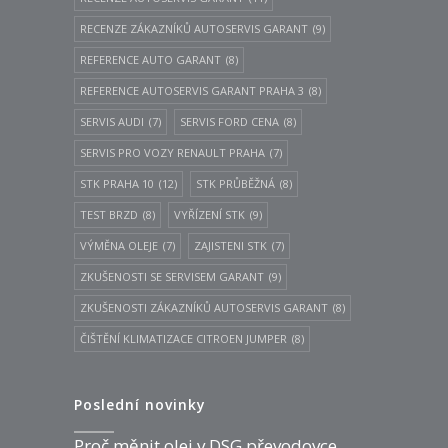
RECENZE ZÁKAZNÍKŮ AUTOSERVIS GARANT
(9)
REFERENCE AUTO GARANT
(8)
REFERENCE AUTOSERVIS GARANT PRAHA 3
(8)
SERVIS AUDI
(7)
SERVIS FORD CENA
(8)
SERVIS PRO VOZY RENAULT PRAHA
(7)
STK PRAHA 10
(12)
STK PRŮBĚŽNÁ
(8)
TEST BRZD
(8)
VYŘÍZENÍ STK
(9)
VÝMĚNA OLEJE
(7)
ZAJISTENI STK
(7)
ZKUŠENOSTI SE SERVISEM GARANT
(9)
ZKUŠENOSTI ZÁKAZNÍKŮ AUTOSERVIS GARANT
(8)
ČIŠTĚNÍ KLIMATIZACE CITROEN JUMPER
(8)
Poslední novinky
Proč měnit olej v DSG převodovce