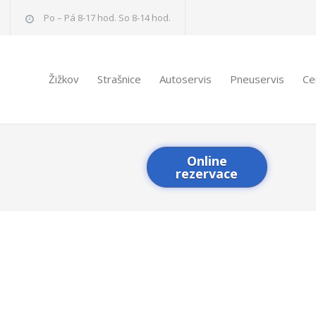
Po – Pá 8-17 hod. So 8-14 hod.
Žižkov
Strašnice
Autoservis
Pneuservis
Ce
Online
rezervace