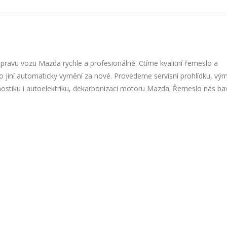
ravu vozu Mazda rychle a profesionálně. Ctíme kvalitní řemeslo a
co jiní automaticky vymění za nové. Provedeme servisní prohlídku, vý
nostiku i autoelektriku, dekarbonizaci motoru Mazda. Řemeslo nás ba