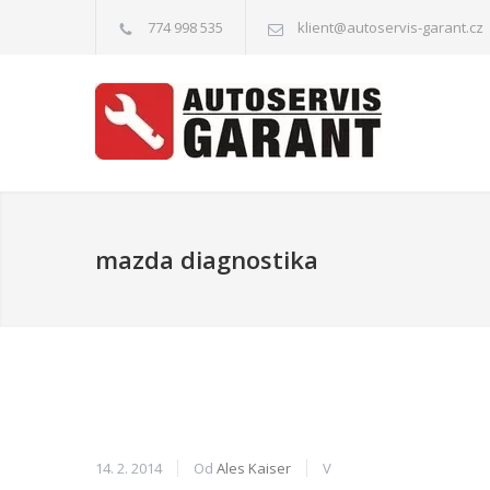
774 998 535
klient@autoservis-garant.cz
mazda diagnostika
14. 2. 2014
Od
Ales Kaiser
V