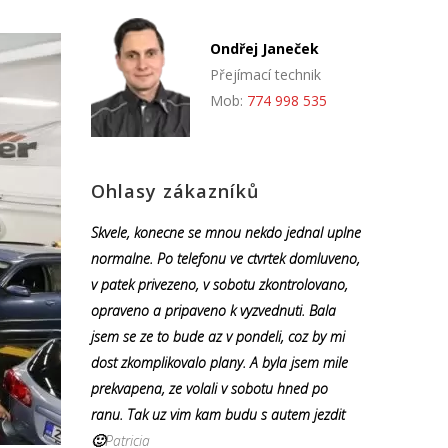
Ondřej Janeček
Přejímací technik
Mob:
774 998 535
Ohlasy zákazníků
Skvele, konecne se mnou nekdo jednal uplne
normalne. Po telefonu ve ctvrtek domluveno,
v patek privezeno, v sobotu zkontrolovano,
opraveno a pripaveno k vyzvednuti. Bala
jsem se ze to bude az v pondeli, coz by mi
dost zkomplikovalo plany. A byla jsem mile
prekvapena, ze volali v sobotu hned po
ranu. Tak uz vim kam budu s autem jezdit
🙂
Patricia