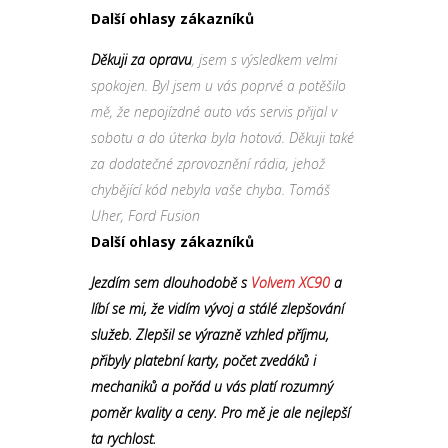
Další ohlasy zákazníků
Děkuji za opravu
, jsem s výsledkem velmi
spokojen. Byl jsem u vás poprvé a potěšilo
mě, že nepojízdné auto vás servis přijal v
sobotu a do úterka byla hotová. Děkuji také
za dodatečné zprovoznění rádia, jehož
chybějící kód nebyla vaše chyba. Tomáš
Uher, Ford Fusion
Další ohlasy zákazníků
Jezdím sem dlouhodobě s
Volvem XC90
a
líbí se mi, že vidím vývoj a stálé zlepšování
služeb. Zlepšil se výrazně vzhled příjmu,
přibyly platební karty, počet zvedáků i
mechaniků a pořád u vás platí rozumný
poměr kvality a ceny. Pro mě je ale nejlepší
ta rychlost.