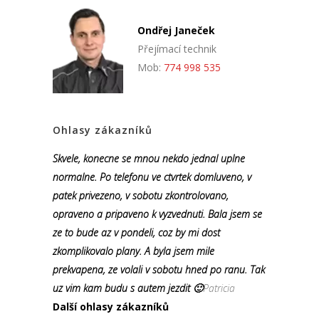
Ondřej Janeček
Přejímací technik
Mob:
774 998 535
Ohlasy zákazníků
Skvele, konecne se mnou nekdo jednal uplne
normalne. Po telefonu ve ctvrtek domluveno, v
patek privezeno, v sobotu zkontrolovano,
opraveno a pripaveno k vyzvednuti. Bala jsem se
ze to bude az v pondeli, coz by mi dost
zkomplikovalo plany. A byla jsem mile
prekvapena, ze volali v sobotu hned po ranu. Tak
uz vim kam budu s autem jezdit 🙂
Patricia
Další ohlasy zákazníků