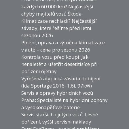
každých 60 000 km? Nejčastější
chyby majitelů vozů Škoda
Klimatizace nechladí? Nejčastější
závady, které řešíme před letní
sezonou 2026
Plnění, oprava a výměna klimatizace
v autě – cena pro sezonu 2026
Kontrola vozu před koupí: Jak
nenaletět a ušetřit desetitisíce při
pořízení ojetiny
Vyřešená atypická závada dobíjení
(Kia Sportage 2016. 1.6i, 97kW)
Servis a opravy hybridních vozů
Praha: Specialisté na hybridní pohony
a vysokonapěťové baterie
Servis starších ojetých vozů: Levné
pořízení, vyšší servisní náklady
Ford EcoBoost – typické problémy