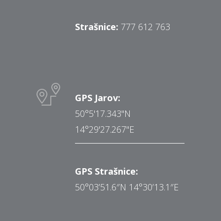
Strašnice:
777 612 763
GPS Jarov:
50°5'17.343"N
14°29'27.267"E
GPS Strašnice:
50°03’51.6″N 14°30’13.1″E