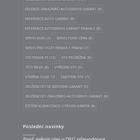
RECENZE ZÁKAZNÍKŮ AUTOSERVIS GARANT
(9)
REFERENCE AUTO GARANT
(8)
REFERENCE AUTOSERVIS GARANT PRAHA 3
(8)
SERVIS AUDI
(7)
SERVIS FORD CENA
(8)
SERVIS PRO VOZY RENAULT PRAHA
(7)
STK PRAHA 10
(12)
STK PRŮBĚŽNÁ
(8)
TEST BRZD
(8)
VYŘÍZENÍ STK
(9)
VÝMĚNA OLEJE
(7)
ZAJISTENI STK
(7)
ZKUŠENOSTI SE SERVISEM GARANT
(9)
ZKUŠENOSTI ZÁKAZNÍKŮ AUTOSERVIS GARANT
(8)
ČIŠTĚNÍ KLIMATIZACE CITROEN JUMPER
(8)
Poslední novinky
Proč měnit olej v DSG převodovce