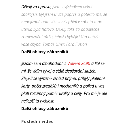
Děkuji za opravu
, jsem s výsledkem velmi
spokojen. Byl jsem u vás poprvé a potěšilo mě, že
nepojízdné auto vás servis přijal v sobotu a do
úterka byla hotová. Děkuji také za dodatečné
zprovoznění rádia, jehož chybějící kód nebyla
vaše chyba. Tomáš Uher, Ford Fusion
Další ohlasy zákazníků
Jezdím sem dlouhodobě s
Volvem XC90
a líbí se
mi, že vidím vývoj a stálé zlepšování služeb.
Zlepšil se výrazně vzhled příjmu, přibyly platební
karty, počet zvedáků i mechaniků a pořád u vás
platí rozumný poměr kvality a ceny. Pro mě je ale
nejlepší ta rychlost.
Další ohlasy zákazníků
Poslední video