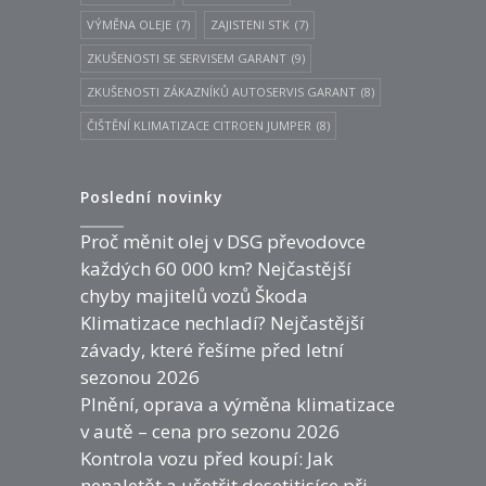
VÝMĚNA OLEJE
(7)
ZAJISTENI STK
(7)
ZKUŠENOSTI SE SERVISEM GARANT
(9)
ZKUŠENOSTI ZÁKAZNÍKŮ AUTOSERVIS GARANT
(8)
ČIŠTĚNÍ KLIMATIZACE CITROEN JUMPER
(8)
Poslední novinky
Proč měnit olej v DSG převodovce
každých 60 000 km? Nejčastější
chyby majitelů vozů Škoda
Klimatizace nechladí? Nejčastější
závady, které řešíme před letní
sezonou 2026
Plnění, oprava a výměna klimatizace
v autě – cena pro sezonu 2026
Kontrola vozu před koupí: Jak
nenaletět a ušetřit desetitisíce při