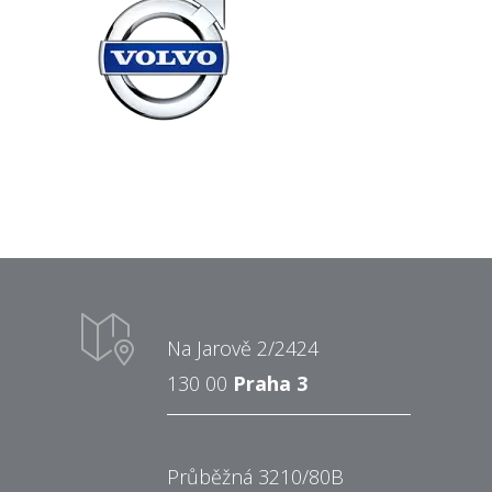
Na Jarově 2/2424
130 00
Praha 3
Průběžná 3210/80B