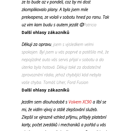
ze to bude az v pondeli, coz by mi dost
zkomplikovalo plany. A byla jsem mile
prekvapena, ze volali v sobotu hned po ranu. Tak
uz vim kam budu s autem jezdit 🙂
Patricia
Další ohlasy zákazníků
Děkuji za opravu
, jsem s výsledkem velmi
spokojen. Byl jsem u vás poprvé a potěšilo mě, že
nepojízdné auto vás servis přijal v sobotu a do
úterka byla hotová. Děkuji také za dodatečné
zprovoznění rádia, jehož chybějící kód nebyla
vaše chyba. Tomáš Uher, Ford Fusion
Další ohlasy zákazníků
Jezdím sem dlouhodobě s
Volvem XC90
a líbí se
mi, že vidím vývoj a stálé zlepšování služeb.
Zlepšil se výrazně vzhled příjmu, přibyly platební
karty, počet zvedáků i mechaniků a pořád u vás