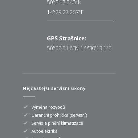
50°5'17.343"N
14°29'27.267"E
GPS Strašnice:
50°03’51.6″N 14°30’13.1″E
Nejčastější servisní úkony
Výměna rozvodů
Garanční prohlídka (servisní)
Servis a plnění klimatizace
Autoelektrika