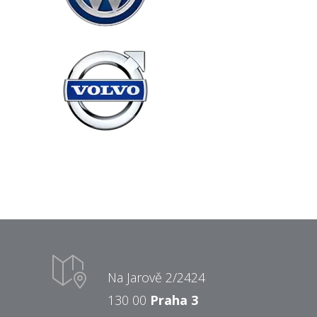
Na Jarově 2/2424
130 00
Praha 3