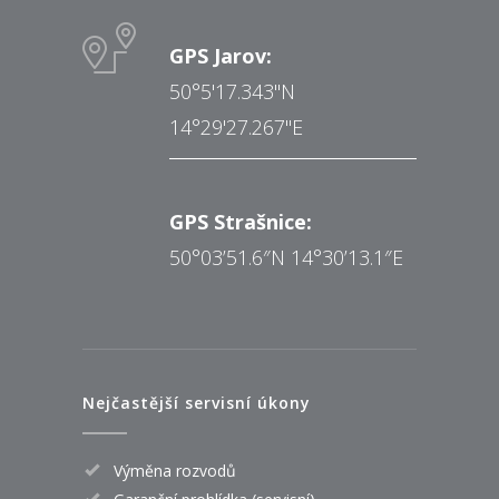
GPS Jarov:
50°5'17.343"N
14°29'27.267"E
GPS Strašnice:
50°03’51.6″N 14°30’13.1″E
Nejčastější servisní úkony
Výměna rozvodů