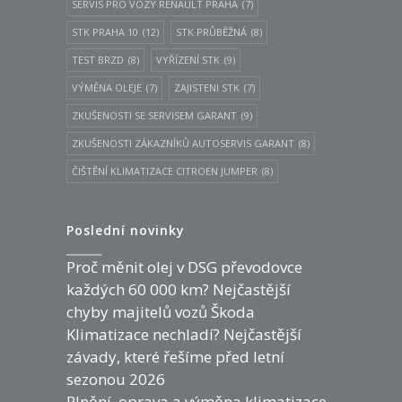
SERVIS PRO VOZY RENAULT PRAHA
(7)
STK PRAHA 10
(12)
STK PRŮBĚŽNÁ
(8)
TEST BRZD
(8)
VYŘÍZENÍ STK
(9)
VÝMĚNA OLEJE
(7)
ZAJISTENI STK
(7)
ZKUŠENOSTI SE SERVISEM GARANT
(9)
ZKUŠENOSTI ZÁKAZNÍKŮ AUTOSERVIS GARANT
(8)
ČIŠTĚNÍ KLIMATIZACE CITROEN JUMPER
(8)
Poslední novinky
Proč měnit olej v DSG převodovce
každých 60 000 km? Nejčastější
chyby majitelů vozů Škoda
Klimatizace nechladí? Nejčastější
závady, které řešíme před letní
sezonou 2026
Plnění, oprava a výměna klimatizace