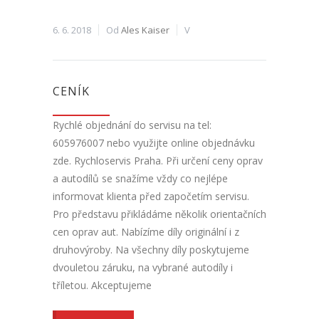
6. 6. 2018
Od
Ales Kaiser
V
CENÍK
Rychlé objednání do servisu na tel:
605976007 nebo využijte online objednávku
zde. Rychloservis Praha. Při určení ceny oprav
a autodílů se snažíme vždy co nejlépe
informovat klienta před započetím servisu.
Pro představu přikládáme několik orientačních
cen oprav aut. Nabízíme díly originální i z
druhovýroby. Na všechny díly poskytujeme
dvouletou záruku, na vybrané autodíly i
tříletou. Akceptujeme