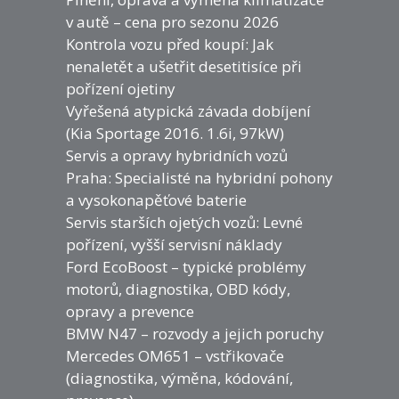
v autě – cena pro sezonu 2026
Kontrola vozu před koupí: Jak
nenaletět a ušetřit desetitisíce při
pořízení ojetiny
Vyřešená atypická závada dobíjení
(Kia Sportage 2016. 1.6i, 97kW)
Servis a opravy hybridních vozů
Praha: Specialisté na hybridní pohony
a vysokonapěťové baterie
Servis starších ojetých vozů: Levné
pořízení, vyšší servisní náklady
Ford EcoBoost – typické problémy
motorů, diagnostika, OBD kódy,
opravy a prevence
BMW N47 – rozvody a jejich poruchy
Mercedes OM651 – vstřikovače
(diagnostika, výměna, kódování,