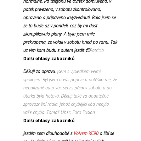
normalne. Po telefonu ve ctvrtek domluveno, v
patek privezeno, v sobotu zkontrolovano,
opraveno a pripaveno k vyzvednuti. Bala jsem se
ze to bude az v pondeli, coz by mi dost
zkomplikovalo plany. A byla jsem mile
prekvapena, ze volali v sobotu hned po ranu. Tak
uz vim kam budu s autem jezdit 🙂
Patricia
Další ohlasy zákazníků
Děkuji za opravu
, jsem s výsledkem velmi
spokojen. Byl jsem u vás poprvé a potěšilo mě, že
nepojízdné auto vás servis přijal v sobotu a do
úterka byla hotová. Děkuji také za dodatečné
zprovoznění rádia, jehož chybějící kód nebyla
vaše chyba. Tomáš Uher, Ford Fusion
Další ohlasy zákazníků
Jezdím sem dlouhodobě s
Volvem XC90
a líbí se