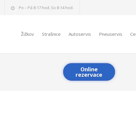
Po – Pá 8-17 hod. So 8-14 hod.
Žižkov
Strašnice
Autoservis
Pneuservis
Ce
Online
rezervace