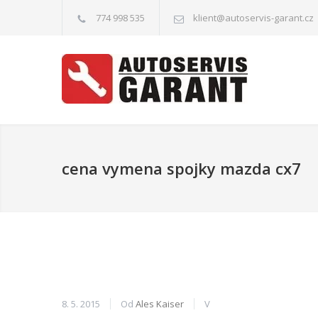
774 998 535
klient@autoservis-garant.cz
cena vymena spojky mazda cx7
8. 5. 2015
Od
Ales Kaiser
V