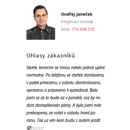
Ondřej Janeček
Přejímací technik
Mob:
774 998 535
Ohlasy zákazníků
Skvele, konecne se mnou nekdo jednal uplne
normalne. Po telefonu ve ctvrtek domluveno,
v patek privezeno, v sobotu zkontrolovano,
opraveno a pripaveno k vyzvednuti. Bala
jsem se ze to bude az v pondeli, coz by mi
dost zkomplikovalo plany. A byla jsem mile
prekvapena, ze volali v sobotu hned po
ranu. Tak uz vim kam budu s autem jezdit
🙂
Patricia