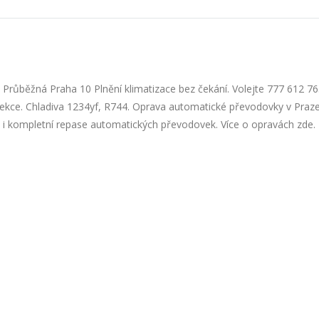
/ Průběžná Praha 10 Plnění klimatizace bez čekání. Volejte 777 612 7
infekce. Chladiva 1234yf, R744. Oprava automatické převodovky v Praz
 kompletní repase automatických převodovek. Více o opravách zde. H