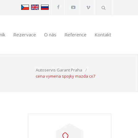
ník
Rezervace
O nás
Reference
Kontakt
Autoservis Garant Praha
/
cena vymena spojky mazda cx7