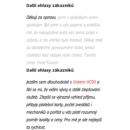
Další ohlasy zákazníků
Děkuji za opravu
, jsem s výsledkem velmi
spokojen. Byl jsem u vás poprvé a potěšilo
mě, že nepojízdné auto vás servis přijal v
sobotu a do úterka byla hotová. Děkuji také
za dodatečné zprovoznění rádia, jehož
chybějící kód nebyla vaše chyba. Tomáš
Uher, Ford Fusion
Další ohlasy zákazníků
Jezdím sem dlouhodobě s
Volvem XC90
a
líbí se mi, že vidím vývoj a stálé zlepšování
služeb. Zlepšil se výrazně vzhled příjmu,
přibyly platební karty, počet zvedáků i
mechaniků a pořád u vás platí rozumný
poměr kvality a ceny. Pro mě je ale nejlepší
ta rychlost.