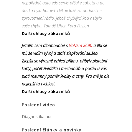
nepojízdné auto vás servis přijal v sobotu a do
úterka byla hotová. Děkuji také za dodatečné
zprovoznění rádia, jehož chybějící kód nebyla
vaše chyba. Tomáš Uher, Ford Fusion
Další ohlasy zákazníků
Jezdím sem dlouhodobě s
Volvem XC90
a líbí se
mi, že vidím vývoj a stálé zlepšování služeb.
Zlepšil se výrazně vzhled příjmu, přibyly platební
karty, počet zvedáků i mechaniků a pořád u vás
platí rozumný poměr kvality a ceny. Pro mě je ale
nejlepší ta rychlost.
Další ohlasy zákazníků
Poslední video
Diagnostika aut
Poslední články a novinky