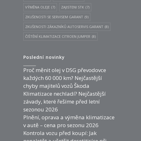
VÝMĚNA OLEJE
(7)
ZAJISTENI STK
(7)
ZKUŠENOSTI SE SERVISEM GARANT
(9)
ZKUŠENOSTI ZÁKAZNÍKŮ AUTOSERVIS GARANT
(8)
ČIŠTĚNÍ KLIMATIZACE CITROEN JUMPER
(8)
Poslední novinky
Proč měnit olej v DSG převodovce
každých 60 000 km? Nejčastější
chyby majitelů vozů Škoda
Klimatizace nechladí? Nejčastější
závady, které řešíme před letní
sezonou 2026
Plnění, oprava a výměna klimatizace
v autě – cena pro sezonu 2026
Kontrola vozu před koupí: Jak
nenaletět a ušetřit desetitisíce při