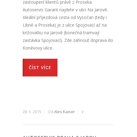
zastoupení klientů právě z Proseka.
Autoservis Garant najdete v ulici Na Jarově.
Ideální příjezdová cesta od Vysočan (tedy i
Libně a Proseka) je z ulice Spojovací až na
križovatku na Jarově (konečná tramvají
zastávka Spojovací). Zde zahnout doprava do
Koněvovy ulice.
ČÍST VÍCE
28. 5. 2015
Od
Ales Kaiser
V