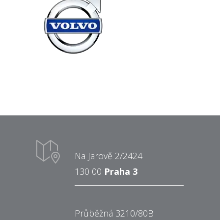
Na Jarově 2/2424
130 00
Praha 3
Průběžná 3210/80B