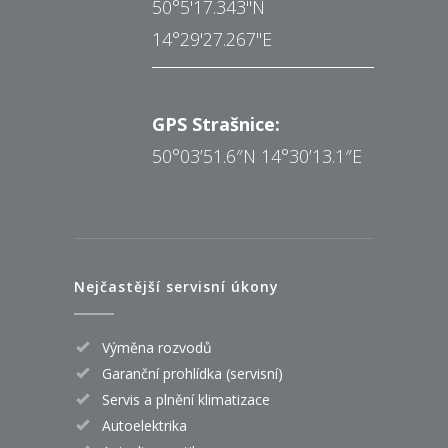
50°5'17.343"N
14°29'27.267"E
GPS Strašnice:
50°03’51.6″N 14°30’13.1″E
Nejčastější servisní úkony
Výměna rozvodů
Garanční prohlídka (servisní)
Servis a plnění klimatizace
Autoelektrika