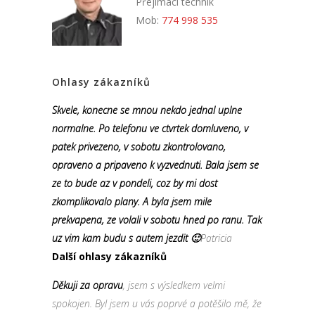
Přejímací technik
Mob:
774 998 535
Ohlasy zákazníků
Skvele, konecne se mnou nekdo jednal uplne
normalne. Po telefonu ve ctvrtek domluveno, v
patek privezeno, v sobotu zkontrolovano,
opraveno a pripaveno k vyzvednuti. Bala jsem se
ze to bude az v pondeli, coz by mi dost
zkomplikovalo plany. A byla jsem mile
prekvapena, ze volali v sobotu hned po ranu. Tak
uz vim kam budu s autem jezdit 🙂
Patricia
Další ohlasy zákazníků
Děkuji za opravu
, jsem s výsledkem velmi
spokojen. Byl jsem u vás poprvé a potěšilo mě, že