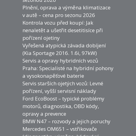
Plnění, oprava a výměna klimatizace
v autě – cena pro sezonu 2026
Kontrola vozu před koupí: Jak
nenaletět a ušetřit desetitisíce při
pořízení ojetiny
Vyřešená atypická závada dobíjení
(Kia Sportage 2016. 1.6i, 97kW)
Servis a opravy hybridních vozů
Praha: Specialisté na hybridní pohony
a vysokonapěťové baterie
Servis starších ojetých vozů: Levné
pořízení, vyšší servisní náklady
Ford EcoBoost – typické problémy
motorů, diagnostika, OBD kódy,
opravy a prevence
BMW N47 – rozvody a jejich poruchy
Mercedes OM651 – vstřikovače