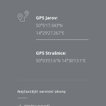
GPS Jarov:
50°5'17.343"N
14°29'27.267"E
GPS Strašnice:
50°03’51.6″N 14°30’13.1″E
Nejčastější servisní úkony
Výměna rozvodů