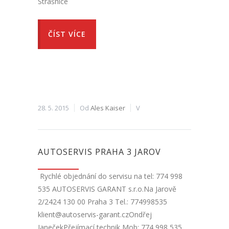
Strašnice
ČÍST VÍCE
28. 5. 2015
Od
Ales Kaiser
V
AUTOSERVIS PRAHA 3 JAROV
Rychlé objednání do servisu na tel: 774 998
535 AUTOSERVIS GARANT s.r.o.Na Jarově
2/2424 130 00 Praha 3 Tel.: 774998535
klient@autoservis-garant.czOndřej
JanečekPřejímací technik Mob: 774 998 535