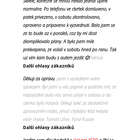
Skvele, konecne se mnou nekdo jednal uplne
normalne. Po telefonu ve ctvrtek domluveno, v
patek privezeno, v sobotu zkontrolovano,
opraveno a pripaveno k vyzvednuti. Bala jsem se
ze to bude az v pondeli, coz by mi dost
zkomplikovalo plany. A byla jsem mile
prekvapena, ze volali v sobotu hned po ranu. Tak
uz vim kam budu s autem jezdit 🙂
Patricia
Další ohlasy zákazníků
Děkuji za opravu
, jsem s výsledkem velmi
spokojen. Byl jsem u vás poprvé a potěšilo mě, že
nepojízdné auto vás servis přijal v sobotu a do
úterka byla hotová. Děkuji také za dodatečné
zprovoznění rádia, jehož chybějící kód nebyla
vaše chyba. Tomáš Uher, Ford Fusion
Další ohlasy zákazníků