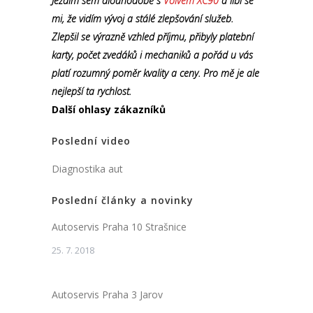
Jezdím sem dlouhodobě s
Volvem XC90
a líbí se
mi, že vidím vývoj a stálé zlepšování služeb.
Zlepšil se výrazně vzhled příjmu, přibyly platební
karty, počet zvedáků i mechaniků a pořád u vás
platí rozumný poměr kvality a ceny. Pro mě je ale
nejlepší ta rychlost.
Další ohlasy zákazníků
Poslední video
Diagnostika aut
Poslední články a novinky
Autoservis Praha 10 Strašnice
25. 7. 2018
Autoservis Praha 3 Jarov