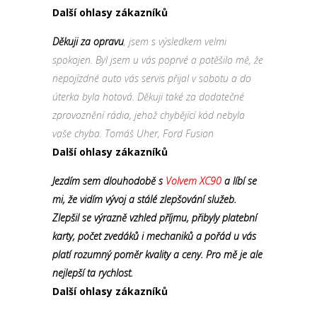
Další ohlasy zákazníků
Děkuji za opravu
, jsem s výsledkem velmi
spokojen. Byl jsem u vás poprvé a potěšilo mě, že
nepojízdné auto vás servis přijal v sobotu a do
úterka byla hotová. Děkuji také za dodatečné
zprovoznění rádia, jehož chybějící kód nebyla
vaše chyba. Tomáš Uher, Ford Fusion
Další ohlasy zákazníků
Jezdím sem dlouhodobě s
Volvem XC90
a líbí se
mi, že vidím vývoj a stálé zlepšování služeb.
Zlepšil se výrazně vzhled příjmu, přibyly platební
karty, počet zvedáků i mechaniků a pořád u vás
platí rozumný poměr kvality a ceny. Pro mě je ale
nejlepší ta rychlost.
Další ohlasy zákazníků