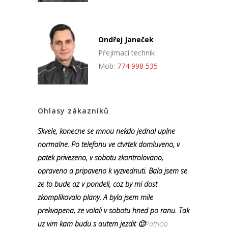
Ondřej Janeček
Přejímací technik
Mob:
774 998 535
Ohlasy zákazníků
Skvele, konecne se mnou nekdo jednal uplne
normalne. Po telefonu ve ctvrtek domluveno, v
patek privezeno, v sobotu zkontrolovano,
opraveno a pripaveno k vyzvednuti. Bala jsem se
ze to bude az v pondeli, coz by mi dost
zkomplikovalo plany. A byla jsem mile
prekvapena, ze volali v sobotu hned po ranu. Tak
uz vim kam budu s autem jezdit 🙂
Patricia