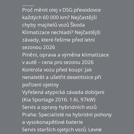
Proč měnit olej v DSG převodovce
každých 60 000 km? Nejčastější
chyby majitelů vozů Škoda
Klimatizace nechladí? Nejčastější
závady, které řešíme před letní
sezonou 2026
Plnění, oprava a výměna klimatizace
v autě – cena pro sezonu 2026
Kontrola vozu před koupí: Jak
nenaletět a ušetřit desetitisíce při
pořízení ojetiny
Vyřešená atypická závada dobíjení
(Kia Sportage 2016. 1.6i, 97kW)
Servis a opravy hybridních vozů
Praha: Specialisté na hybridní pohony
a vysokonapěťové baterie
Servis starších ojetých vozů: Levné