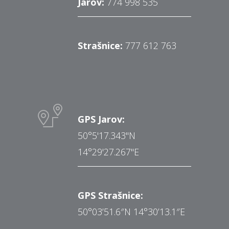
Jarov:
774 998 535
Strašnice:
777 612 763
GPS Jarov:
50°5'17.343"N
14°29'27.267"E
GPS Strašnice:
50°03’51.6″N 14°30’13.1″E